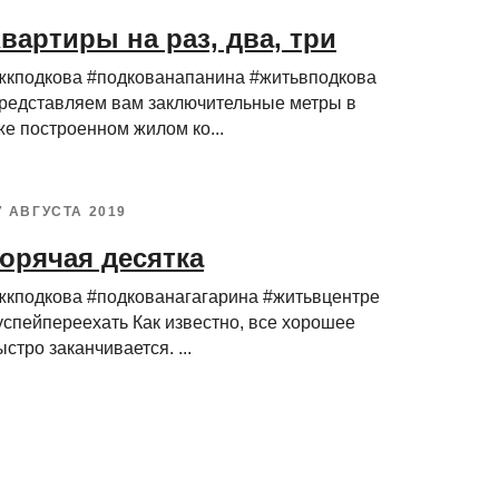
вартиры на раз, два, три
жкподкова #подкованапанина #житьвподкова
редставляем вам заключительные метры в
же построенном жилом ко...
7 АВГУСТА 2019
орячая десятка
жкподкова #подкованагагарина #житьвцентре
успейпереехать Как известно, все хорошее
ыстро заканчивается. ...