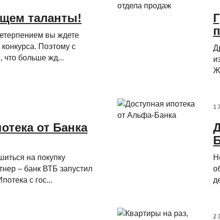
ищем таланты!
Г
нетерпением вы ждете
конкурса. Поэтому с
Д
 что больше жд...
и
Ж
1
отека от Банка
Д
Б
шиться на покупку
Н
нер – банк ВТБ запустил
о
отека с гос...
д
2