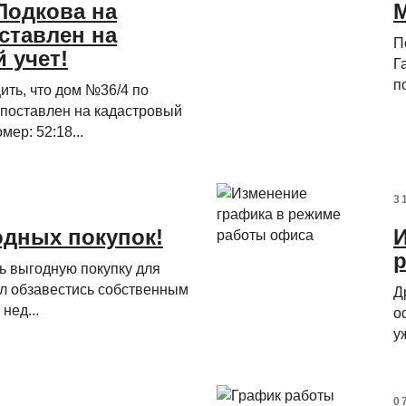
"Подкова на
М
ставлен на
П
 учет!
Г
п
ить, что дом №36/4 по
 поставлен на кадастровый
мер: 52:18...
3
одных покупок!
И
ь выгодную покупку для
ал обзавестись собственным
Д
нед...
о
у
0