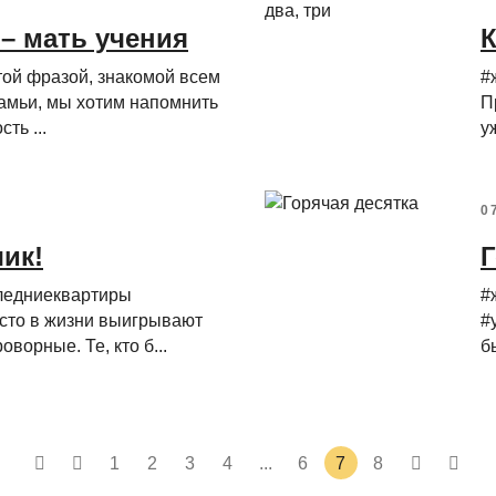
– мать учения
К
ой фразой, знакомой всем
#
амьи, мы хотим напомнить
П
ть ...
у
0
чик!
Г
ледниеквартиры
#
асто в жизни выигрывают
#
ворные. Те, кто б...
б
1
2
3
4
...
6
7
8