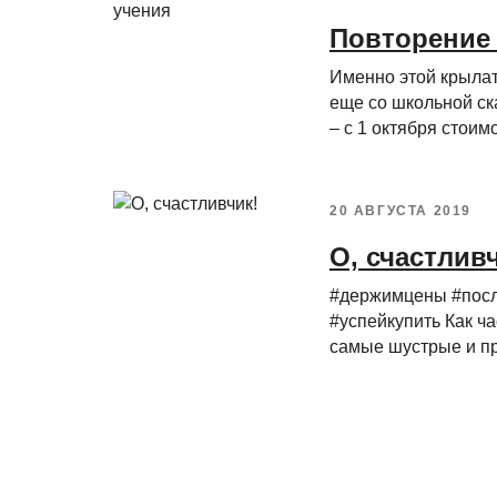
Повторение 
Именно этой крылат
еще со школьной ск
– с 1 октября стоимос
20 АВГУСТА 2019
О, счастлив
#держимцены #пос
#успейкупить Как ч
самые шустрые и про