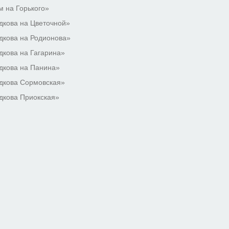
 на Горького»
кова на Цветочной»
кова на Родионова»
кова на Гагарина»
дкова на Панина»
дкова Сормовская»
дкова Приокская»