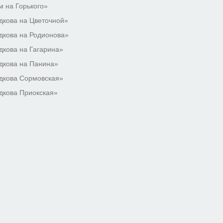
 на Горького»
кова на Цветочной»
кова на Родионова»
кова на Гагарина»
дкова на Панина»
дкова Сормовская»
дкова Приокская»