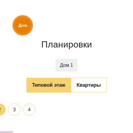
Дом
6.1
Планировки
Дом 1
Типовой этаж
Квартиры
2
3
4