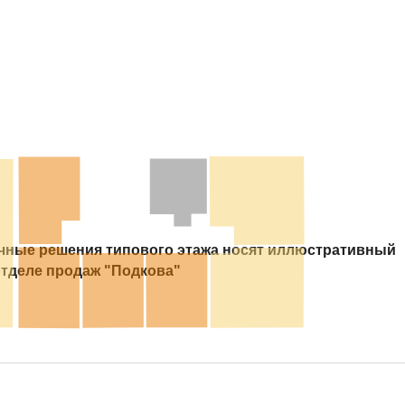
очные решения типового этажа носят иллюстративный
отделе продаж "Подкова"