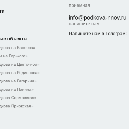
приемная
ти
info@podkova-nnov.ru
напишите нам
Напишите нам в Телеграм:
ые объекты
дкова на Ванеева»
 на Горького»
кова на Цветочной»
кова на Родионова»
кова на Гагарина»
дкова на Панина»
дкова Сормовская»
дкова Приокская»