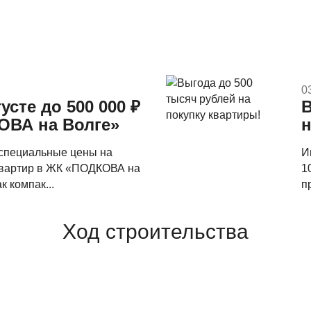
0
усте до 500 000 ₽
В
ОВА на Волге»
н
 специальные цены на
И
квартир в ЖК «ПОДКОВА на
1
к компак...
п
Ход строительства