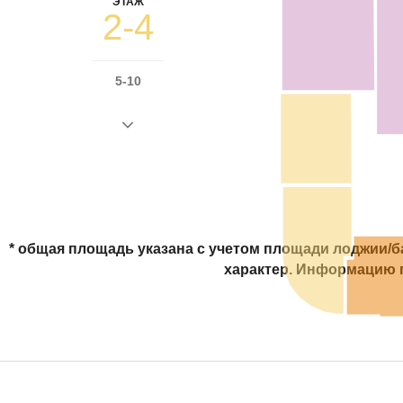
ЭТАЖ
2-4
5-10
* общая площадь указана с учетом площади лоджии/
характер. Информацию п