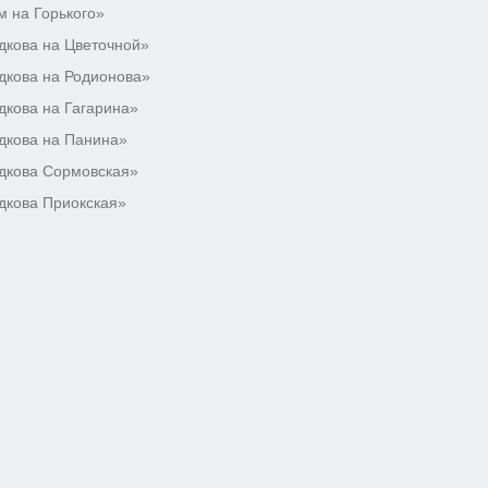
 на Горького»
кова на Цветочной»
кова на Родионова»
кова на Гагарина»
дкова на Панина»
дкова Сормовская»
дкова Приокская»