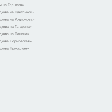
 на Горького»
кова на Цветочной»
кова на Родионова»
кова на Гагарина»
дкова на Панина»
дкова Сормовская»
дкова Приокская»