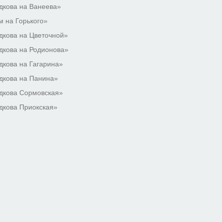
дкова на Ванеева»
 на Горького»
кова на Цветочной»
кова на Родионова»
кова на Гагарина»
дкова на Панина»
дкова Сормовская»
дкова Приокская»